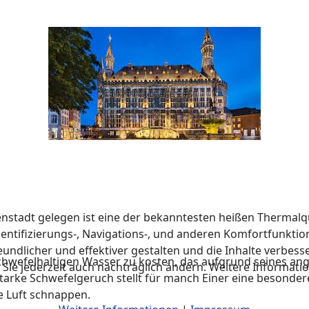
enstadt gelegen ist eine der bekanntesten heißen Thermalq
ntifizierungs-, Navigations-, und anderen Komfortfunktion
dlicher und effektiver gestalten und die Inhalte verbesser
hwefelhaltigen Wasser zu kosten, das aufgrund seines ange
Sie jederzeit auch nachträglich ändern. Weitere Informati
 starke Schwefelgeruch stellt für manch Einer eine besond
he Luft schnappen.