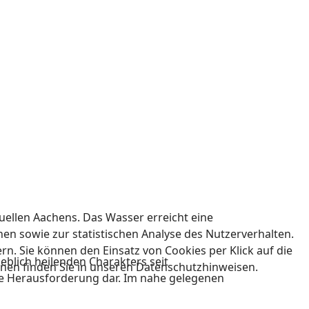
uellen Aachens. Das Wasser erreicht eine
en sowie zur statistischen Analyse des Nutzerverhalten.
n. Sie können den Einsatz von Cookies per Klick auf die
blich heilenden Charakters seit
onen finden Sie in unseren Datenschutzhinweisen.
ere Herausforderung dar. Im nahe gelegenen