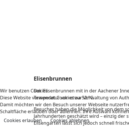
Elisenbrunnen
Wir benutzen Cookies
Der Elisenbrunnen mit in der Aachener Inn
Diese Website verwendet Cookies zur Verwaltung von Authe
Temperatur von etwa 52 °C.
Damit möchten wir den Besuch unserer Webseite nutzerfreun
Besucher haben die Möglichkeit von dem sc
Schaltfläche erlauben oder ablehnen. Ihre Auswahl können 
Jahrhunderten geschätzt wird – einzig der
Cookies erlauben
Cookies ablehnen
Elisengarten lässt sich jedoch schnell frisc