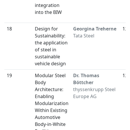
integration
into the BIW
18
Design for
Georgina Treherne
12:
Sustainability:
Tata Steel
the application
of steel in
sustainable
vehicle design
19
Modular Steel
Dr. Thomas
12:
Body
Böttcher
Architecture:
thyssenkrupp Steel
Enabling
Europe AG
Modularization
Within Existing
Automotive
Body-in-White