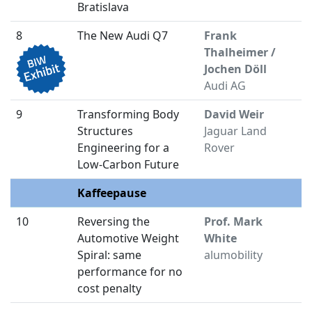
Bratislava
8
The New Audi Q7
Frank
1
Thalheimer /
Jochen Döll
Audi AG
9
Transforming Body
David Weir
1
Structures
Jaguar Land
Engineering for a
Rover
Low-Carbon Future
Kaffeepause
1
10
Reversing the
Prof. Mark
1
Automotive Weight
White
Spiral: same
alumobility
performance for no
cost penalty