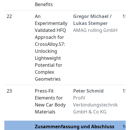
Benefits
22
An
Gregor Michael /
15:
Experimentally
Lukas Stemper
Validated HFQ
AMAG rolling GmbH
Approach for
CrossAlloy.57:
Unlocking
Lightweight
Potential for
Complex
Geometries
23
Press-Fit
Peter Schmid
15:
Elements for
Profil
New Car Body
Verbindungstechnik
Materials
GmbH & Co KG
Zusammenfassung und Abschluss
16: