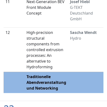
11
Next-Generation BEV
Josef Hiebl
1
Front Module
G-TEKT
Concept
Deutschland
GmbH
12
High-precision
Sascha Wendt
1
structural
Hydro
components from
controlled extrusion
processes: An
alternative to
Hydroforming
Traditionelle
1
Abendveranstaltung
und Networking