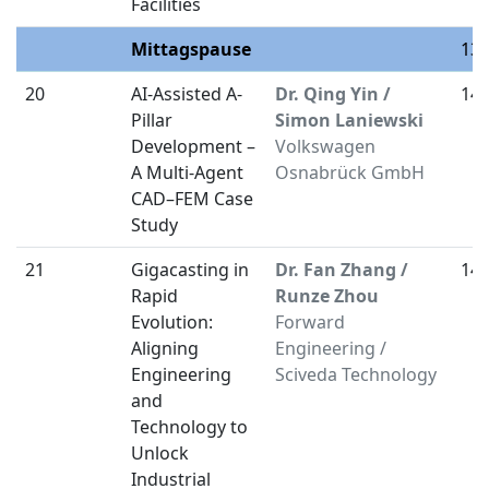
Facilities
Mittagspause
13:
20
AI-Assisted A-
Dr. Qing Yin /
14:
Pillar
Simon Laniewski
Development –
Volkswagen
A Multi-Agent
Osnabrück GmbH
CAD–FEM Case
Study
21
Gigacasting in
Dr. Fan Zhang /
14:
Rapid
Runze Zhou
Evolution:
Forward
Aligning
Engineering /
Engineering
Sciveda Technology
and
Technology to
Unlock
Industrial