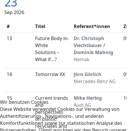
23
Sep 2026
#
Titel
Referent*innen
Zei
13
Future Body-in-
Dr. Christoph
09:
White
Viechtbauer /
Solutions –
Dominik Mahnig
What if…?
Nemak
14
Tomorrow XX
Jörn Görlich
09:
Mercedes-Benz AG
15
Current trends
Mike Herbig
10:
Wir benutzen Cookies
and
Audi AG
Diese Website verwendet Cookies zur Verwaltung von
perspectives
Authentifizierungs-, Navigations-, und anderen
on plastic
Komfortfunktionen sowie zur statistischen Analyse des
recyclates and
Nutzerverhalten. Damit möchten wir den Besuch unserer