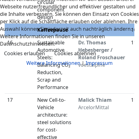
circular
Webseite nutzerfreundlicher und effektiver gestalten und
component
die Inhalte verbessern. Sie können den Einsatz von Cookies
design
per Klick auf die Schaltfläche erlauben oder ablehnen. Ihre
Auswahl können Sie jederzeit auch nachträglich ändern.
Kaffeepause
10:
Weitere Informationen finden Sie in unseren
16
Sustainable
Dr. Thomas
11:
Datenschutzhinweisen.
Automotive
Hebesberger /
Cookies erlauben
Cookies ablehnen
Steels:
Roland Froschauer
Weitere Informationen
|
Impressum
Balancing CO₂
voestalpine
Reduction,
Scrap and
Performance
17
New Cell-to-
Malick Thiam
11:
Vehicle
ArcelorMittal
architecture:
steel solutions
for cost-
effective