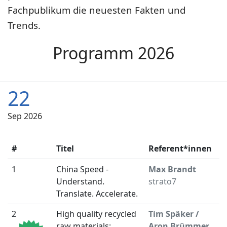
Fachpublikum die neuesten Fakten und
Trends.
Programm 2026
22
Sep 2026
#
Titel
Referent*innen
U
1
China Speed -
Max Brandt
0
Understand.
strato7
Translate. Accelerate.
2
High quality recycled
Tim Späker /
0
raw materials:
Aron Brümmer