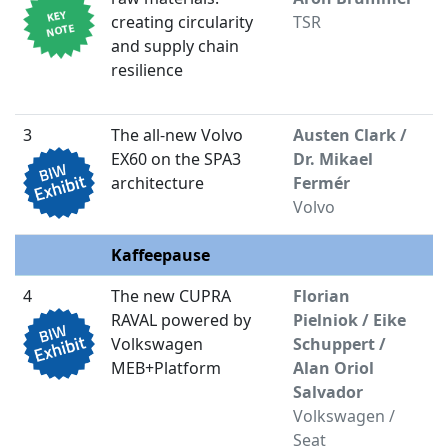
creating circularity
TSR
and supply chain
resilience
3
The all-new Volvo
Austen Clark /
0
EX60 on the SPA3
Dr. Mikael
architecture
Fermér
Volvo
Kaffeepause
1
4
The new CUPRA
Florian
1
RAVAL powered by
Pielniok / Eike
Volkswagen
Schuppert /
MEB+Platform
Alan Oriol
Salvador
Volkswagen /
Seat