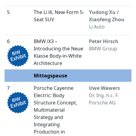
5
The Li i6, New-Form 5-
Yudong Xu /
1
Seat SUV
Xiaofeng Zhou
Li Auto
6
BMW iX3 –
Peter Hirsch
1
Introducing the Neue
BMW Group
Klasse Body-in-White
Architecture
Mittagspause
1
7
Porsche Cayenne
Uwe Wawers
1
Electric: Body
Dr. Ing. h.c. F.
Structure Concept,
Porsche AG
Multimaterial
Strategy and
Integrating
Production in