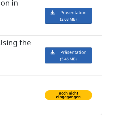
on in
Präsentation
(2.08 MB)
Using the
Präsentation
(5.46 MB)
noch nicht
eingegangen