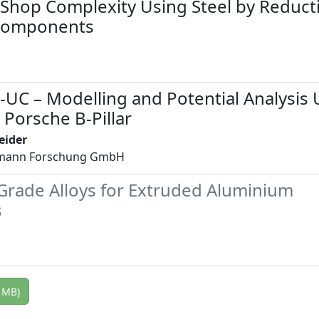
Shop Complexity Using Steel by Reducti
Components
C – Modelling and Potential Analysis 
 Porsche B-Pillar
eider
smann Forschung GmbH
Grade Alloys for Extruded Aluminium
s
 MB)