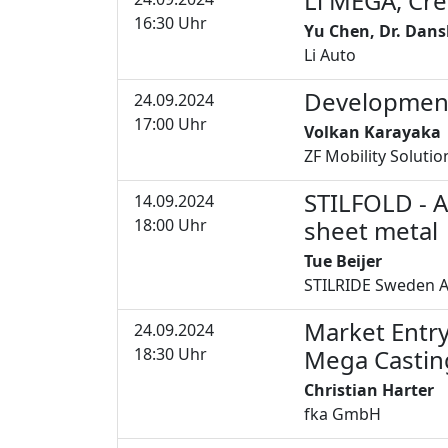
Li MEGA, Cr
07
16:30 Uhr
Yu Chen, Dr. Dansh
Li Auto
Development 
24.09.2024
08
17:00 Uhr
Volkan Karayaka
ZF Mobility Solutio
STILFOLD - A
14.09.2024
09
18:00 Uhr
sheet metal
Tue Beijer
STILRIDE Sweden 
Market Entry
24.09.2024
10
18:30 Uhr
Mega Castin
Christian Harter
fka GmbH