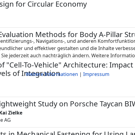
sign for Circular Economy
valuation Methods for Body A-Pillar St
ntifizierungs-, Navigations-, und anderen Komfortfunktion
dlicher und effektiver gestalten und die Inhalte verbesser
Sie jederzeit auch nachträglich ändern. Weitere Informati
f "Cell-To-Vehicle" Architecture: Impact
els of Integration
Weitere Informationen
|
Impressum
ightweight Study on Porsche Taycan BI
Kai Zielke
he AG
s in Mechanical Fastening for Using La