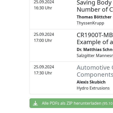
Saving Body 
25.09.2024
19
16:30 Uhr
Number of 
Thomas Böttcher
ThyssenKrupp
CR1900T-MB-U
25.09.2024
20
17:00 Uhr
Example of a
Dr. Matthias Schn
Salzgitter Manne
Automotive 
25.09.2024
21
17:30 Uhr
Component
Alexis Skubich
Hydro Extrusions
Alle PDFs als ZIP herunterladen
(95.10