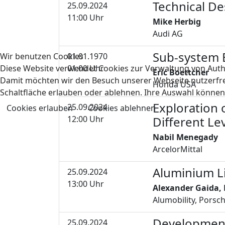
Technical De
25.09.2024
11
11:00 Uhr
Mike Herbig
Audi AG
Sub-system E
Wir benutzen Cookies
01.01.1970
12
Diese Website verwendet Cookies zur Verwaltung von Authe
01:00 Uhr
Eric Boettcher
Damit möchten wir den Besuch unserer Webseite nutzerfreun
Honda USA
Schaltfläche erlauben oder ablehnen. Ihre Auswahl können 
Exploration o
25.09.2024
Cookies erlauben
Cookies ablehnen
13
12:00 Uhr
Different Lev
Nabil Menegady
ArcelorMittal
Aluminium L
25.09.2024
14
13:00 Uhr
Alexander Gaida, 
Alumobility, Porsc
Development
25.09.2024
15