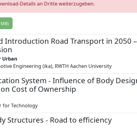
Download-Details an Dritte weiterzugeben.
 MB)
Introduction Road Transport in 2050 –
sion
er Urban
motive Engineering (ika), RWTH Aachen University
ication System - Influence of Body Desi
y on Cost of Ownership
er for Technology
y Structures - Road to efficiency