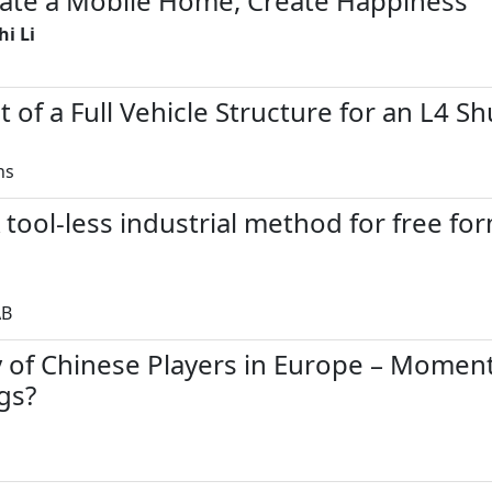
eate a Mobile Home, Create Happiness
i Li
of a Full Vehicle Structure for an L4 Sh
ns
 tool-less industrial method for free fo
AB
 of Chinese Players in Europe – Momen
gs?