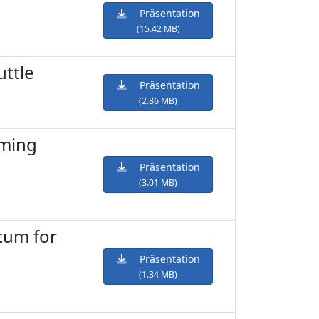
Präsentation
(15.42 MB)
uttle
Präsentation
(2.86 MB)
rming
Präsentation
(3.01 MB)
tum for
Präsentation
(1.34 MB)