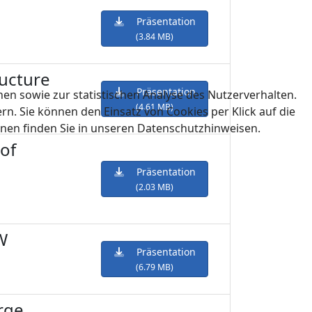
Präsentation
(3.84 MB)
ructure
Präsentation
en sowie zur statistischen Analyse des Nutzerverhalten.
(4.61 MB)
n. Sie können den Einsatz von Cookies per Klick auf die
onen finden Sie in unseren Datenschutzhinweisen.
 of
Präsentation
(2.03 MB)
W
Präsentation
(6.79 MB)
rge