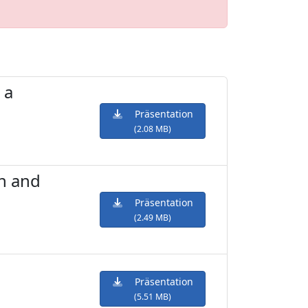
 a
Präsentation
(2.08 MB)
gn and
Präsentation
(2.49 MB)
Präsentation
(5.51 MB)